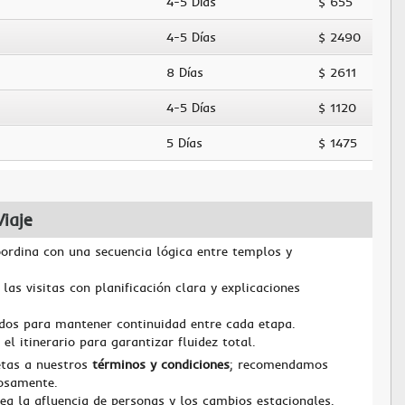
4-5 Días
$ 655
4-5 Días
$ 2490
8 Días
$ 2611
4-5 Días
$ 1120
5 Días
$ 1475
iaje
ordina con una secuencia lógica entre templos y
as visitas con planificación clara y explicaciones
dos para mantener continuidad entre cada etapa.
el itinerario para garantizar fluidez total.
etas a nuestros
términos y condiciones
; recomendamos
dosamente.
a la afluencia de personas y los cambios estacionales.