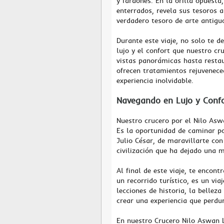
y faraones. En la orilla opuesta
enterrados, revela sus tesoros 
verdadero tesoro de arte antigu
Durante este viaje, no solo te d
lujo y el confort que nuestro cr
vistas panorámicas hasta restaur
ofrecen tratamientos rejuvenec
experiencia inolvidable.
Navegando en Lujo y Conf
Nuestro crucero por el Nilo Aswa
Es la oportunidad de caminar p
Julio César, de maravillarte co
civilización que ha dejado una m
Al final de este viaje, te encont
un recorrido turístico, es un via
lecciones de historia, la bellez
crear una experiencia que perd
En nuestro Crucero Nilo Aswan Lu