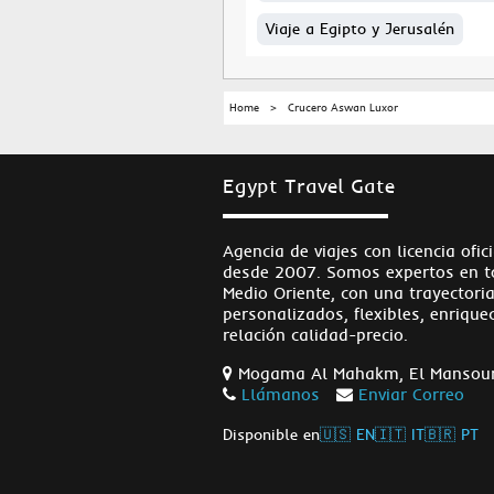
Viaje a Egipto y Jerusalén
Home
Crucero Aswan Luxor
Egypt Travel Gate
Agencia de viajes con licencia ofic
desde 2007. Somos expertos en tou
Medio Oriente, con una trayectori
personalizados, flexibles, enriqu
relación calidad-precio.
Mogama Al Mahakm, El Mansour
Llámanos
Enviar Correo
Disponible en
🇺🇸 EN
🇮🇹 IT
🇧🇷 PT