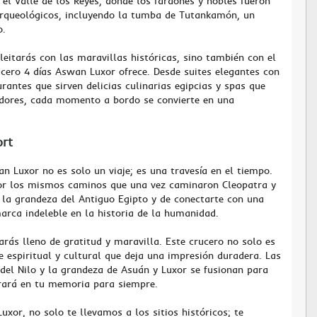
, el Valle de los Reyes, donde los faraones y nobles fueron
arqueológicos, incluyendo la tumba de Tutankamón, un
o.
eleitarás con las maravillas históricas, sino también con el
ucero 4 días Aswan Luxor ofrece. Desde suites elegantes con
antes que sirven delicias culinarias egipcias y spas que
edores, cada momento a bordo se convierte en una
ort
n Luxor no es solo un viaje; es una travesía en el tiempo.
or los mismos caminos que una vez caminaron Cleopatra y
n la grandeza del Antiguo Egipto y de conectarte con una
arca indeleble en la historia de la humanidad.
rarás lleno de gratitud y maravilla. Este crucero no solo es
je espiritual y cultural que deja una impresión duradera. Las
a del Nilo y la grandeza de Asuán y Luxor se fusionan para
urará en tu memoria para siempre.
xor, no solo te llevamos a los sitios históricos; te