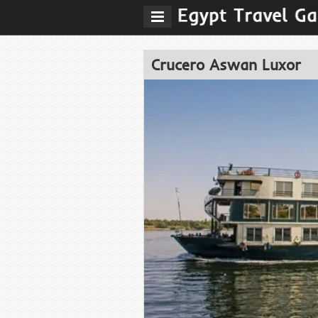
MenÃº
principal
Crucero Aswan Luxor