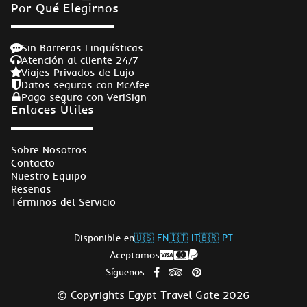
Por Qué Elegirnos
¡Muchas gracias a todos por hacer que nuestras
vacaciones sean inolvidables! ! ! ! ! ! ! ! ! ! ! ! ! !
Sin Barreras Lingüísticas
Atención al cliente 24/7
Viajes Privados de Lujo
Datos seguros con McAfee
Pago seguro con VeriSign
Enlaces Útiles
Sobre Nosotros
Contacto
Nuestro Equipo
Resenas
Términos del Servicio
Disponible en
🇺🇸 EN
🇮🇹 IT
🇧🇷 PT
Aceptamos
Síguenos
© Copyrights Egypt Travel Gate 2026