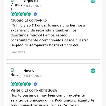
Virginia T
todo lo que han hecho! No es el aderezo del
Abril 7, 2024
pastel, sino la hospitalidad de Ahmed, nuestro
gerente turístico, Hend, nuestro guía turístico de
El Cairo, y nuestro conductor Muhammed: ¡los
Crucero El Cairo+Nilo
amamos, muchachos! ! ! ! ¡Muchas gracias por ir
¡Mi hija y yo (11 años) tuvimos una hermosa
más allá y mostrarnos amor! ¡Hasta la proxima
experiencia de recorrido y también nos
vez!
divertimos mucho! Hemos estado
constantemente acompañados desde nuestra
llegada al Aeropuerto hasta el final del
recorrido. Las personas de contacto del tour
Leer más
(Ahmed y Ayman) siempre estuvieron disponibles
para ayudarnos o satisfacer nuestras
necesidades y lo mismo para los guías que
también fueron muy competentes (¡Samir sobre
Hans v
todo!). ¡Todos nos cuidaron muy bien y
Abril 5, 2024
contribuyeron, junto con las increíbles bellezas
artísticas, para que nuestro viaje fuera realmente
inolvidable! ¡Entonces recomendamos
Visita a El Cairo abril 2024
encarecidamente este operador!
Nos lo pasamos muy bien con un excelente
servicio de principio a fin. Podríamos preguntarle
todo a nuestros guías locales. Gracias y