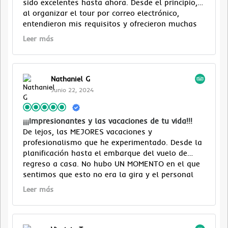
sido excelentes hasta ahora. Desde el principio,
al organizar el tour por correo electrónico,
entendieron mis requisitos y ofrecieron muchas
opciones, siempre de manera amigable y
Leer más
receptiva. El saludo en el aeropuerto y el
traslado al hotel en coche privado se hizo sin
problemas, rápido, cómodo y con una sonrisa.
Los dos días de gira en El Cairo estuvieron muy
Nathaniel G
llenos, pero nunca se apresuraron. Mi Guía
Junio 22, 2024
Egipólogo privado siempre se aseguró de
explicar bien y responder a todas las preguntas,
pero luego también se aseguró de que tuviera
¡¡¡Impresionantes y las vacaciones de tu vida!!!
mucho tiempo para explorar por mi cuenta, un
De lejos, las MEJORES vacaciones y
estilo de viaje que realmente disfruto. Tan
profesionalismo que he experimentado. Desde la
diferentes a los grupos acosados que vi en
planificación hasta el embarque del vuelo de
muchos lugares. El conductor siempre estaba allí
regreso a casa. No hubo UN MOMENTO en el que
cuando era necesario. Los almuerzos en la
sentimos que esto no era la gira y el personal
azotea proporcionaron una excelente comida
para nosotros. La hospitalidad de nuestro tour
Leer más
local y un descanso bienvenido en el horario
manager Ahmed hasta el personal de cada hotel
para evitar viajar en lo peor del calor.
y el personal del crucero nos hizo sentir
importantes y bienvenidos. ¡Me gustaría enviar un
agradecimiento especial a Abdalla, Amr y Aly por