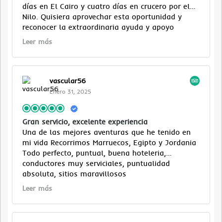
días en El Cairo y cuatro días en crucero por el
Nilo. Quisiera aprovechar esta oportunidad y
reconocer la extraordinaria ayuda y apoyo
brindado por Salma Tareq (Consultora de
Leer más
Turismo). Desde la consulta inicial hasta mi
último día en El Cairo, Salma fue fundamental
para hacer de mi viaje un éxito rugiente. Siempre
fue educada, profesional, ingeniosa y rápida. Ella
vascular56
respondió casi inmediatamente a todas mis
Enero 31, 2025
preguntas iniciales y más tarde a mis solicitudes
de ayuda. Todavía no puedo entender cómo fue
capaz de responder rápidamente tarde en la
Gran servicio, excelente experiencia
noche y a través de un ciclo de casi 24/7. Ella
Una de las mejores aventuras que he tenido en
merece todos los elogios por sus extraordinarios
mi vida Recorrimos Marruecos, Egipto y Jordania
talentos y su enfoque láser en la satisfacción del
Todo perfecto, puntual, buena hoteleria,
cliente.
conductores muy serviciales, puntualidad
absoluta, sitios maravillosos
Leer más