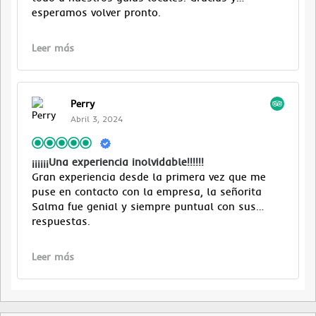
esperamos volver pronto.
Leer más
Perry
Abril 3, 2024
¡¡¡¡¡¡Una experiencia inolvidable!!!!!!
Gran experiencia desde la primera vez que me
puse en contacto con la empresa, la señorita
Salma fue genial y siempre puntual con sus
respuestas.
Nuestro coordinador en El Cairo, Nasr, fue súper
Leer más
organizado de principio a fin, muy educado y una
persona muy amable, nuestro conductor Osama,
también fue muy amable y un muy buen
conductor. Nuestro guía en Cairo Hend está muy