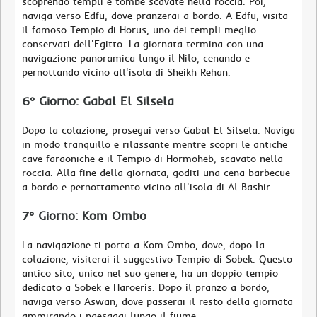
scoprendo templi e tombe scavate nella roccia. Poi,
naviga verso Edfu, dove pranzerai a bordo. A Edfu, visita
il famoso Tempio di Horus, uno dei templi meglio
conservati dell'Egitto. La giornata termina con una
navigazione panoramica lungo il Nilo, cenando e
pernottando vicino all'isola di Sheikh Rehan.
6° Giorno: Gabal El Silsela
Dopo la colazione, prosegui verso Gabal El Silsela. Naviga
in modo tranquillo e rilassante mentre scopri le antiche
cave faraoniche e il Tempio di Hormoheb, scavato nella
roccia. Alla fine della giornata, goditi una cena barbecue
a bordo e pernottamento vicino all'isola di Al Bashir.
7° Giorno: Kom Ombo
La navigazione ti porta a Kom Ombo, dove, dopo la
colazione, visiterai il suggestivo Tempio di Sobek. Questo
antico sito, unico nel suo genere, ha un doppio tempio
dedicato a Sobek e Haroeris. Dopo il pranzo a bordo,
naviga verso Aswan, dove passerai il resto della giornata
ammirando i paesaggi lungo il fiume.