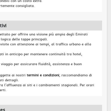
onibili con un costo extra.
rtemente consigliata.
ivi
ettato per offrire una visione più ampia degli Emirati
logica delle tappe principali.
visite con attenzione ai tempi, al traffico urbano e alla
ati in anticipo per mantenere continuità tra hotel,
 viaggio per assicurare fluidità, assistenza e buon
oggette ai nostri
termini e condizioni
; raccomandiamo di
ti dettagli.
 l'affluenza ai siti e i cambiamenti stagionali. Per orari
erti.
tes