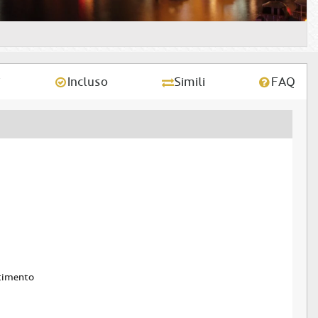
i
Incluso
Simili
FAQ
timento