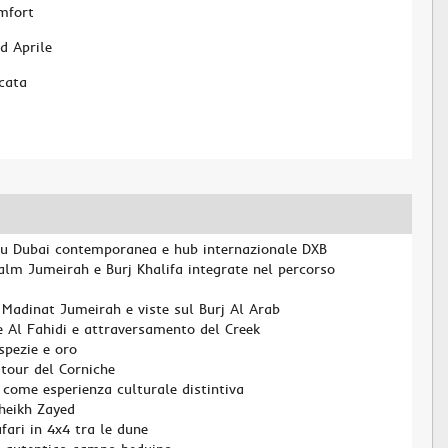
mfort
d Aprile
cata
 su Dubai contemporanea e hub internazionale DXB
alm Jumeirah e Burj Khalifa integrate nel percorso
 Madinat Jumeirah e viste sul Burj Al Arab
e Al Fahidi e attraversamento del Creek
 spezie e oro
tour del Corniche
 come esperienza culturale distintiva
heikh Zayed
fari in 4x4 tra le dune