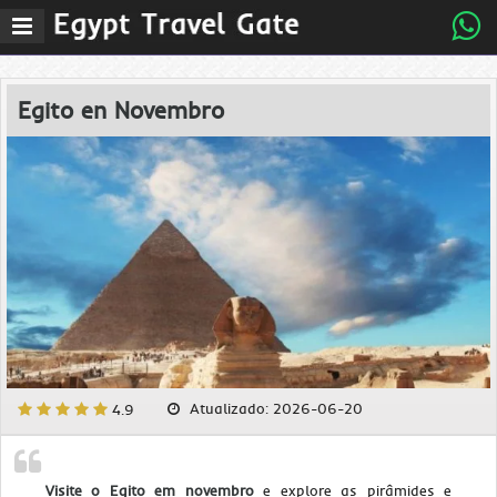
Abrir
menu
de
navegaÃ§Ã£o
Egito en Novembro
Atualizado: 2026-06-20
4.9
Visite o Egito em novembro
e explore as pirâmides e