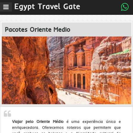
Abrir
menu
de
navegaÃ§Ã£o
Pacotes Oriente Medio
Viajar pelo Oriente Médio
é uma experiência única e
enriquecedora. Oferecemos roteiros que permitem que