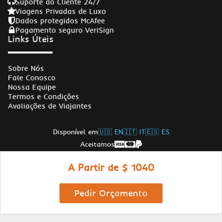
Suporte ao Cliente 24/7
Viagens Privadas de Luxo
Dados protegidos McAfee
Pagamento seguro VeriSign
Links Úteis
Sobre Nós
Fale Conosco
Nossa Equipe
Termos e Condições
Avaliações de Viajantes
Disponível em
🇺🇸 EN
🇮🇹 IT
🇪🇸 ES
Aceitamos
Siga-nos
A Partir de $ 1040
© Copyrights Egypt Travel Gate 2026
Pedir Orçamento