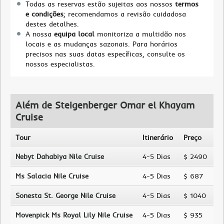
Todas as reservas estão sujeitas aos nossos
termos
e condições
; recomendamos a revisão cuidadosa
destes detalhes.
A nossa
equipa local
monitoriza a multidão nos
locais e as mudanças sazonais. Para horários
precisos nas suas datas específicas, consulte os
nossos especialistas.
Além de Steigenberger Omar el Khayam
Cruise
Tour
Itinerário
Preço
Nebyt Dahabiya Nile Cruise
4-5 Dias
$ 2490
Ms Salacia Nile Cruise
4-5 Dias
$ 687
Sonesta St. George Nile Cruise
4-5 Dias
$ 1040
Movenpick Ms Royal Lily Nile Cruise
4-5 Dias
$ 935