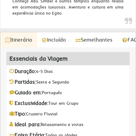
Conheça Abu Simbel e outros templos enquanto relaxa
em acomodações luxuosas. Aventura e cultura em uma
experiência única no Egito.
Itinerário
Incluído
Semelhantes
FA
Essenciais da Viagem
Duração:
4-5 Dias
Partidas:
Sexta e Segunda
Guiado em:
Português
Exclusividade:
Tour em Grupo
Tipo:
Cruzeiro Fluvial
Ideal para:
Relaxamento e vistas
Faixa Etária:
Todas as idades