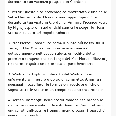
durante la tua vacanza pasquale in Giordania:
1. Petra: Questo sito archeologico mozzafiato è una delle
Sette Meraviglie del Mondo e una tappa imperdibile
durante la tua visita in Giordania. Ammira l'iconica Petra
by Night, esplora i suoi antichi sentieri e scopri la ricca
storia e cultura del popolo nabateo.
2. Mar Morto: Conosciuto come il punto più basso sulla
Terra, il Mar Morto offre un'esperienza unica di
galleggiamento nell'acqua salata, arricchita dalle
proprietà terapeutiche del fango del Mar Morto. Rilassati,
rigenerati e goditi una giornata di puro benessere.
3. Wadi Rum: Esplora il deserto del Wadi Rum in
un'avventura in jeep o a dorso di cammello. Ammira i
paesaggi mozzafiato, le formazioni rocciose uniche e
sogna sotto le stelle in un campo beduino tradizionale.
4. Jerash: Immergiti nella storia romana esplorando le
rovine ben conservate di Jerash. Ammira l'architettura
antica, gli anfiteatri e i templi mentre scopri i segreti di
questa città antica.