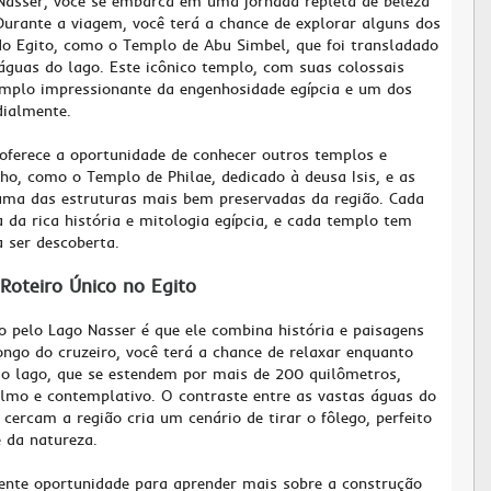
Nasser, você se embarca em uma jornada repleta de beleza
 Durante a viagem, você terá a chance de explorar alguns dos
o Egito, como o Templo de Abu Simbel, que foi transladado
águas do lago. Este icônico templo, com suas colossais
emplo impressionante da engenhosidade egípcia e um dos
ialmente.
oferece a oportunidade de conhecer outros templos e
, como o Templo de Philae, dedicado à deusa Isis, e as
uma das estruturas mais bem preservadas da região. Cada
da rica história e mitologia egípcia, e cada templo tem
a ser descoberta.
Roteiro Único no Egito
 pelo Lago Nasser é que ele combina história e paisagens
ongo do cruzeiro, você terá a chance de relaxar enquanto
do lago, que se estendem por mais de 200 quilômetros,
mo e contemplativo. O contraste entre as vastas águas do
cercam a região cria um cenário de tirar o fôlego, perfeito
 da natureza.
nte oportunidade para aprender mais sobre a construção