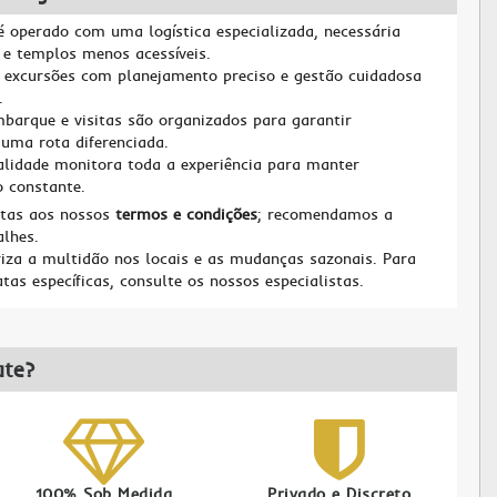
é operado com uma logística especializada, necessária
 e templos menos acessíveis.
excursões com planejamento preciso e gestão cuidadosa
.
barque e visitas são organizados para garantir
uma rota diferenciada.
alidade monitora toda a experiência para manter
o constante.
itas aos nossos
termos e condições
; recomendamos a
alhes.
za a multidão nos locais e as mudanças sazonais. Para
tas específicas, consulte os nossos especialistas.
ate?
100% Sob Medida
Privado e Discreto