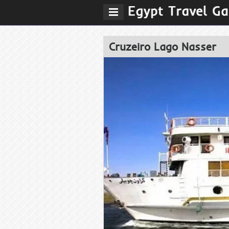
Abrir
menu
de
navegaÃ§Ã£o
Cruzeiro Lago Nasser