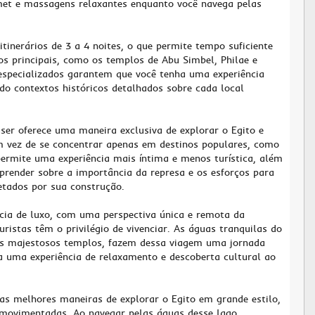
met e massagens relaxantes enquanto você navega pelas
itinerários de 3 a 4 noites, o que permite tempo suficiente
cos principais, como os templos de Abu Simbel, Philae e
 especializados garantem que você tenha uma experiência
ndo contextos históricos detalhados sobre cada local
ser oferece uma maneira exclusiva de explorar o Egito e
 vez de se concentrar apenas em destinos populares, como
 permite uma experiência mais íntima e menos turística, além
prender sobre a importância da represa e os esforços para
etados por sua construção.
ncia de luxo, com uma perspectiva única e remota da
ristas têm o privilégio de vivenciar. As águas tranquilas do
s majestosos templos, fazem dessa viagem uma jornada
a uma experiência de relaxamento e descoberta cultural ao
as melhores maneiras de explorar o Egito em grande estilo,
s movimentadas. Ao navegar pelas águas desse lago