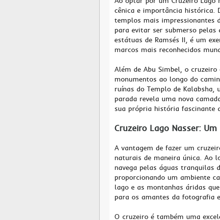
Ao optar por um Cruzeiro Lago 
cênica e importância histórica.
templos mais impressionantes d
para evitar ser submerso pelas 
estátuas de Ramsés II, é um ex
marcos mais reconhecidos mund
Além de Abu Simbel, o cruzeiro 
monumentos ao longo do caminho
ruínas do Templo de Kalabsha, 
parada revela uma nova camada 
sua própria história fascinante 
Cruzeiro Lago Nasser: Um 
A vantagem de fazer um cruzeiro
naturais de maneira única. Ao l
navega pelas águas tranquilas 
proporcionando um ambiente cal
lago e as montanhas áridas que 
para os amantes da fotografia e
O cruzeiro é também uma excele