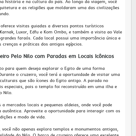
 história e na cultura do país. Ao longo da viagem, você
quitetura e as religiões que moldaram uma das civilizações
undo.
oferece visitas guiadas a diversos pontos turísticos
 Karnak, Luxor, Edfu e Kom Ombo, e também a visita ao Vale
 grandes faraós. Cada local possui uma importância única e
 crenças e práticas dos antigos egípcios.
eiro Pelo Nilo com Paradas em Locais Icônicos
ito para quem deseja explorar o Egito de uma forma
Durante o cruzeiro, você terá a oportunidade de visitar uma
 culturais que são ícones do Egito antigo. A parada no
 especiais, pois o templo foi reconstruído em uma ilha e
o Nilo.
s a mercados locais e pequenas aldeias, onde você pode
a autêntica. Aproveite a oportunidade para interagir com os
adições e modo de vida.
, você não apenas explora templos e monumentos antigos,
lidade do Nilo. O barco de cruzeiro oferece uma excelente