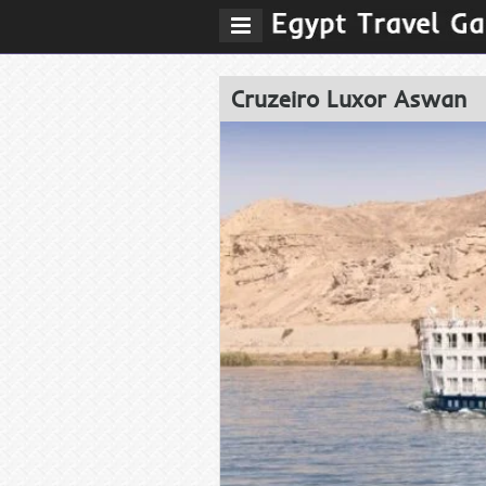
Abrir
menu
de
navegaÃ§Ã£o
Cruzeiro Luxor Aswan