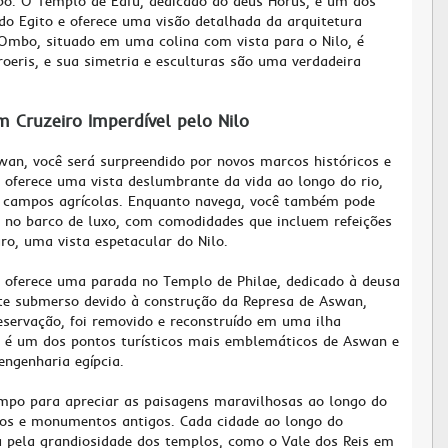
o. O Templo de Edfu, dedicado ao deus Hórus, é um dos
o Egito e oferece uma visão detalhada da arquitetura
Ombo, situado em uma colina com vista para o Nilo, é
oeris, e sua simetria e esculturas são uma verdadeira
Cruzeiro Imperdível pelo Nilo
wan, você será surpreendido por novos marcos históricos e
o oferece uma vista deslumbrante da vida ao longo do rio,
s campos agrícolas. Enquanto navega, você também pode
r no barco de luxo, com comodidades que incluem refeições
aro, uma vista espetacular do Nilo.
 oferece uma parada no Templo de Philae, dedicado à deusa
nte submerso devido à construção da Represa de Aswan,
eservação, foi removido e reconstruído em uma ilha
te é um dos pontos turísticos mais emblemáticos de Aswan e
ngenharia egípcia.
empo para apreciar as paisagens maravilhosas ao longo do
los e monumentos antigos. Cada cidade ao longo do
a pela grandiosidade dos templos, como o Vale dos Reis em