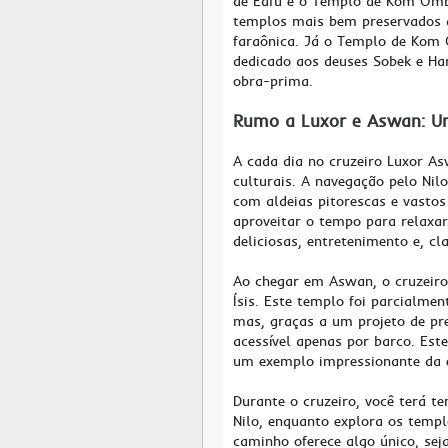
de Edfu e o Templo de Kom Omb
templos mais bem preservados d
faraônica. Já o Templo de Kom 
dedicado aos deuses Sobek e Har
obra-prima.
Rumo a Luxor e Aswan: Um 
A cada dia no cruzeiro Luxor As
culturais. A navegação pelo Nil
com aldeias pitorescas e vasto
aproveitar o tempo para relaxa
deliciosas, entretenimento e, cl
Ao chegar em Aswan, o cruzeiro
Ísis. Este templo foi parcialme
mas, graças a um projeto de pr
acessível apenas por barco. Es
um exemplo impressionante da e
Durante o cruzeiro, você terá t
Nilo, enquanto explora os temp
caminho oferece algo único, sej