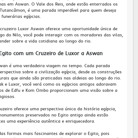
lhas em Aswan. O Vale dos Reis, onde estão enterrados os
 Tutancâmon, é uma parada imperdível para quem deseja
funerárias egípcias.
 cruzeiro Luxor Aswan oferece uma oportunidade única de
ngo do Nilo, você pode interagir com os moradores das vilas,
ender sobre a vida cotidiana ao longo do rio.
 Egito com um Cruzeiro de Luxor a Aswan
swan é uma verdadeira viagem no tempo. Cada parada
rspectiva sobre a civilização egípcia, desde as construções
urais que ainda são praticadas nas aldeias ao longo do rio.
ak e Luxor, você verá como os egípcios antigos adoravam
los de Edfu e Kom Ombo proporcionam uma visão sobre a
igiosos.
uzeiro oferece uma perspectiva única da história egípcia,
monumentos preservados no Egito antigo ainda estão
tes uma experiência autêntica e enriquecedora.
as formas mais fascinantes de explorar o Egito, pois